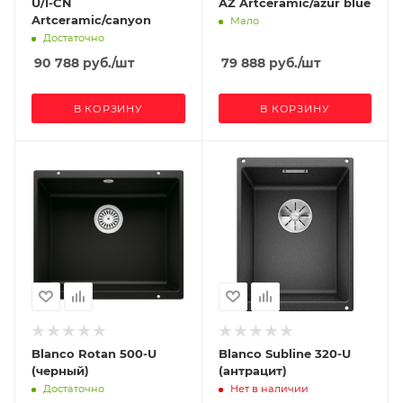
U/I-CN
AZ Artceramic/azur blue
Artceramic/canyon
Мало
Достаточно
90 788
руб.
/шт
79 888
руб.
/шт
В КОРЗИНУ
В КОРЗИНУ
Blanco Rotan 500-U
Blanco Subline 320-U
(черный)
(антрацит)
Достаточно
Нет в наличии