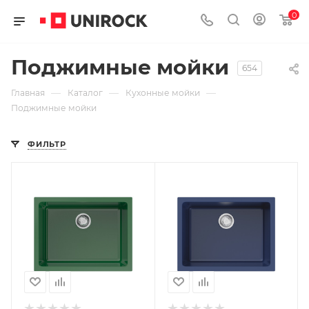
0
Поджимные мойки
654
—
—
—
Главная
Каталог
Кухонные мойки
Поджимные мойки
ФИЛЬТР