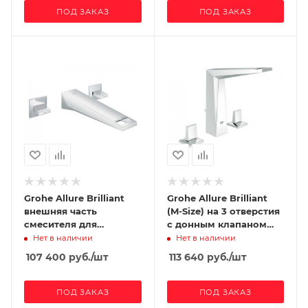
ПОД ЗАКАЗ
ПОД ЗАКАЗ
Grohe Allure Brilliant
Grohe Allure Brilliant
внешняя часть
(M-Size) на 3 отверстия
смесителя для
с донным клапаном
раковины на 3
(высокий излив)
Нет в наличии
Нет в наличии
отверстия (вынос 210
107 400
руб.
/шт
113 640
руб.
/шт
мм)
ПОД ЗАКАЗ
ПОД ЗАКАЗ