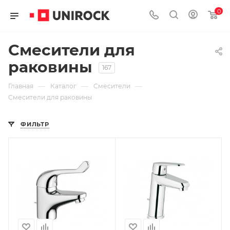
0
Смесители для
раковины
167
—
—
—
Главная
Каталог
Смесители
Смесители для раковины
ФИЛЬТР