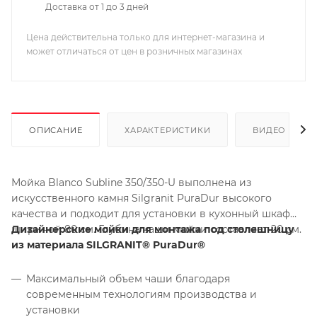
Доставка от 1 до 3 дней
Цена действительна только для интернет-магазина и
может отличаться от цен в розничных магазинах
ОПИСАНИЕ
ХАРАКТЕРИСТИКИ
ВИДЕО
Мойка Blanco Subline 350/350-U выполнена из
искусственного камня Silgranit PuraDur высокого
качества и подходит для установки в кухонный шкаф
шириной 80 см. Глубина чаши мойки составляет 20 см.
Дизайнерские мойки для монтажа под столешницу
из материала SILGRANIT® PuraDur®
Максимальный объем чаши благодаря
современным технологиям производства и
установки