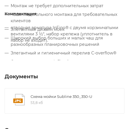
Монтаж не требует дополнительных затрат
Комплектация
Чаши подстольного монтажа для требовательных
клиентов
отводная арматура InFino® с двумя корзинчатыми
Элегантный дизайн моек
вентилями 3 ½“, набор крепежа (уплотнитель в
Широкий выбор больших и малых чаш для
набор не входит).
разнообразных планировочных решений
Элегантный и гигиеничный перелив C-overflow®
Отводная арматура InFino® изящно интегрована и
проста в уходе
Документы
Схема мойки Subline 350_350-U
53,8 кб