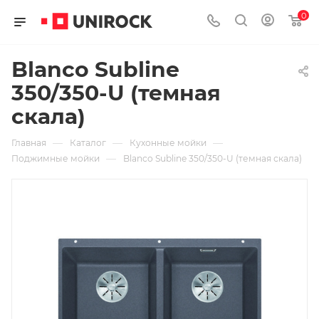
0
Blanco Subline
350/350-U (темная
скала)
—
—
—
Главная
Каталог
Кухонные мойки
—
Поджимные мойки
Blanco Subline 350/350-U (темная скала)