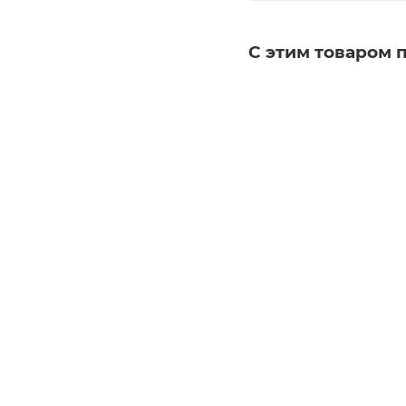
С этим товаром 
Blanco Linee-S Silgranit
Blanco Fontas-S II (х
(антрацит)
Достаточно
Арт.: 52
Нет в наличии
Арт.: 518438