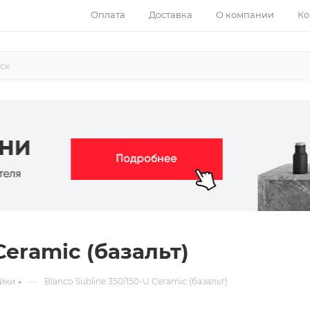
Оплата
Доставка
О компании
Ко
Ceramic (базальт)
—
йки
Blanco Subline 350/150-U Ceramic (базальт)