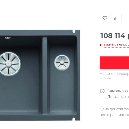
108 114
Нет в наличи
Наши менеджеры
заказа
Самовывоз 
Доставка от
Цена действите
цен в розничны