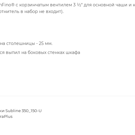
InFino® с корзинчатым вентилем 3 ½“ для основной чаши и 
тнитель в набор не входит).
а столешницы - 25 мм.
ся выпил на боковых стенках шкафа
и Subline 350_150-U
raPlus