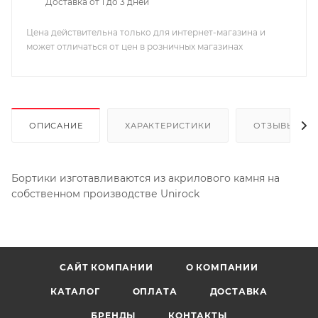
Доставка от 1 до 3 дней
Цена действительна только для интернет-магазина и
может отличаться от цен в розничных магазинах
ОПИСАНИЕ
ХАРАКТЕРИСТИКИ
ОТЗЫВЫ
Бортики изготавливаются из акрилового камня на
собственном производстве Unirock
САЙТ КОМПАНИИ
О КОМПАНИИ
КАТАЛОГ
ОПЛАТА
ДОСТАВКА
БРЕНДЫ
КОНТАКТЫ