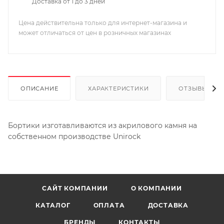
Доставка от 1 до 3 дней
Цена действительна только для интернет-магазина и
может отличаться от цен в розничных магазинах
ОПИСАНИЕ
ХАРАКТЕРИСТИКИ
ОТЗЫВЫ
Бортики изготавливаются из акрилового камня на
собственном производстве Unirock
САЙТ КОМПАНИИ
О КОМПАНИИ
КАТАЛОГ
ОПЛАТА
ДОСТАВКА
БРЕНДЫ
КОНТАКТЫ