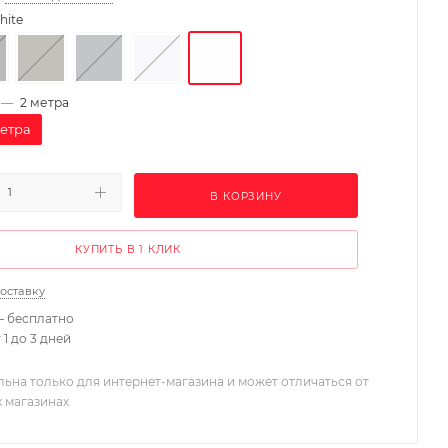
hite
—
2 метра
метра
В КОРЗИНУ
КУПИТЬ В 1 КЛИК
доставку
– бесплатно
 1 до 3 дней
льна только для интернет-магазина и может отличаться от
х магазинах