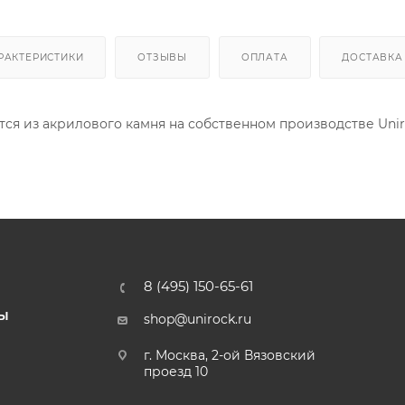
РАКТЕРИСТИКИ
ОТЗЫВЫ
ОПЛАТА
ДОСТАВКА
ся из акрилового камня на собственном производстве Uni
8 (495) 150-65-61
Ы
shop@unirock.ru
г. Москва, 2-ой Вязовский
проезд 10