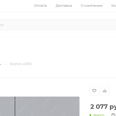
Оплата
Доставка
О компании
Ко
—
Бортик 48R12
2 077
ру
Много