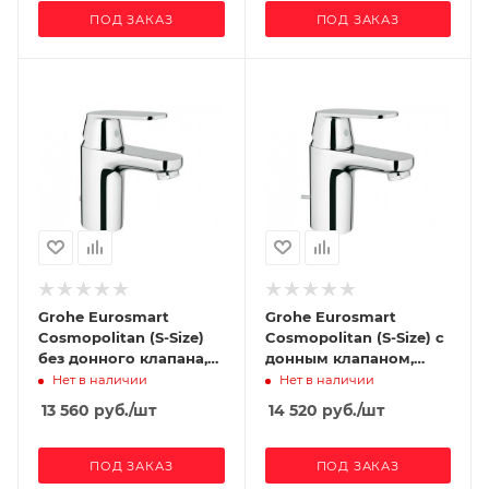
ПОД ЗАКАЗ
ПОД ЗАКАЗ
Grohe Eurosmart
Grohe Eurosmart
Cosmopolitan (S-Size)
Cosmopolitan (S-Size) с
без донного клапана,
донным клапаном,
короткий излив
короткий излив
Нет в наличии
Нет в наличии
13 560
руб.
/шт
14 520
руб.
/шт
ПОД ЗАКАЗ
ПОД ЗАКАЗ