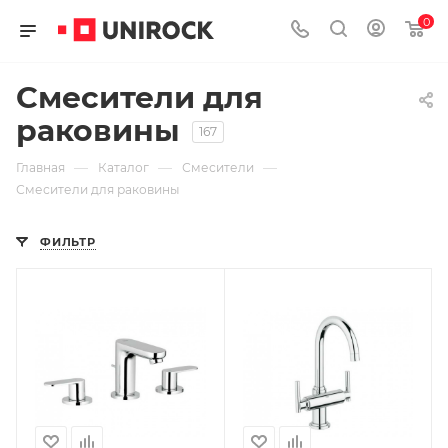
0
Смесители для
раковины
167
—
—
—
Главная
Каталог
Смесители
Смесители для раковины
ФИЛЬТР