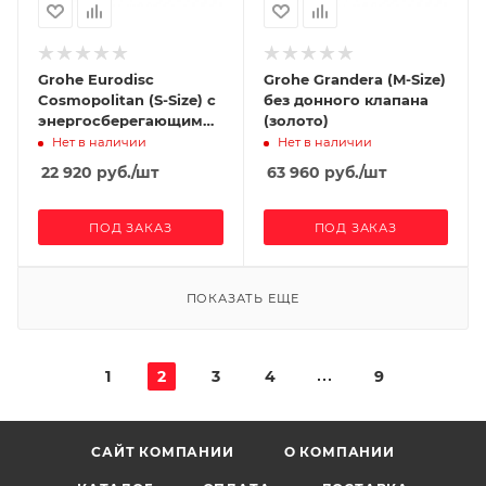
Grohe Eurodisc
Grohe Grandera (M-Size)
Cosmopolitan (S-Size) с
без донного клапана
энергосберегающим
(золото)
картриджем
Нет в наличии
Нет в наличии
22 920
руб.
/шт
63 960
руб.
/шт
ПОД ЗАКАЗ
ПОД ЗАКАЗ
ПОКАЗАТЬ ЕЩЕ
1
2
3
4
9
САЙТ КОМПАНИИ
О КОМПАНИИ