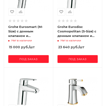
Grohe Eurosmart (M-
Grohe Eurodisc
Size) с донным
Cosmopolitan (S-Size) с
клапаном и
донным клапаном и
энергосберегающим
энергосберегающим
Нет в наличии
Нет в наличии
картриджем
картриджем
15 000
руб.
/шт
23 640
руб.
/шт
ПОД ЗАКАЗ
ПОД ЗАКАЗ