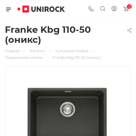
0
Franke Kbg 110-50
(оникс)
—
—
—
Главная
Каталог
Кухонные мойки
—
Поджимные мойки
Franke Kbg 110-50 (оникс)