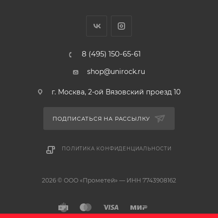
Blanco Fontas-S II сталь UltraResist (нержавеющая
сталь)
Достаточно
104 789
руб.
/шт
В КОРЗИНУ