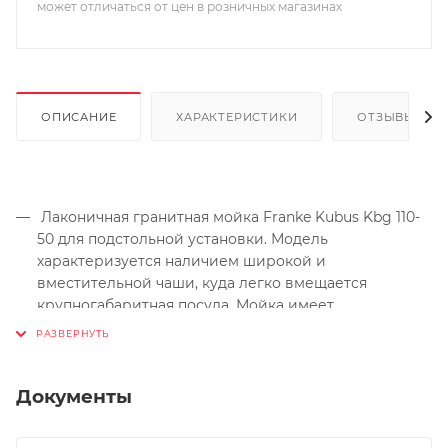
может отличаться от цен в розничных магазинах
ОПИСАНИЕ
ХАРАКТЕРИСТИКИ
ОТЗЫВЫ
Лаконичная гранитная мойка Franke Kubus Kbg 110-
50 для подстольной установки. Модель
характеризуется наличием широкой и
вместительной чаши, куда легко вмещается
крупногабаритная посуда. Мойка имеет
специальное защитное покрытие, которое
уменьшает рост микробов и бактерий.
Основные характеристики
Документы
База от 60 см
Материал Fragranit™ DuraKleen™, 7 цветов