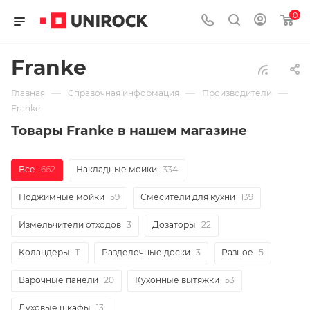
0
Franke
—
—
—
Главная
Справочная информация
Производители
Franke
Товары Franke в нашем магазине
Все
662
Накладные мойки
334
Поджимные мойки
59
Смесители для кухни
139
Измельчители отходов
3
Дозаторы
22
Коландеры
11
Разделочные доски
3
Разное
5
Варочные панели
20
Кухонные вытяжки
53
Духовые шкафы
13