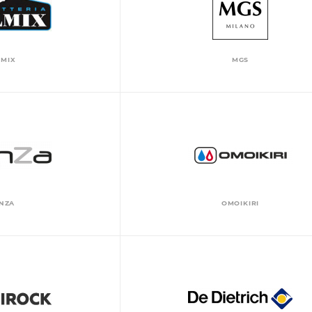
LMIX
MGS
NZA
OMOIKIRI