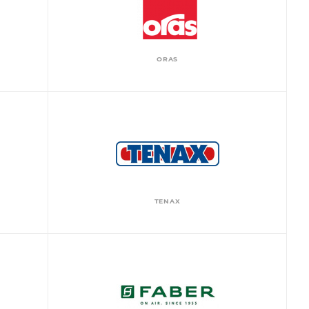
ORAS
TENAX