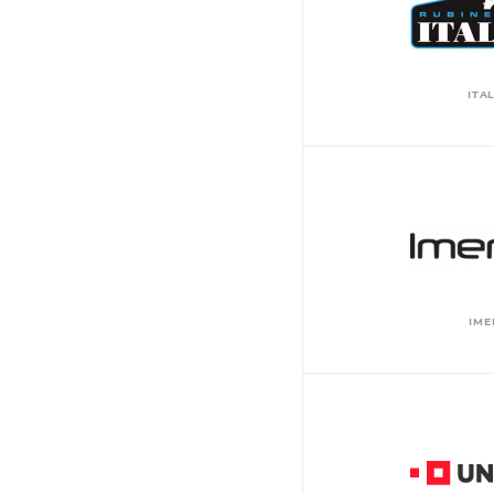
ITA
IME