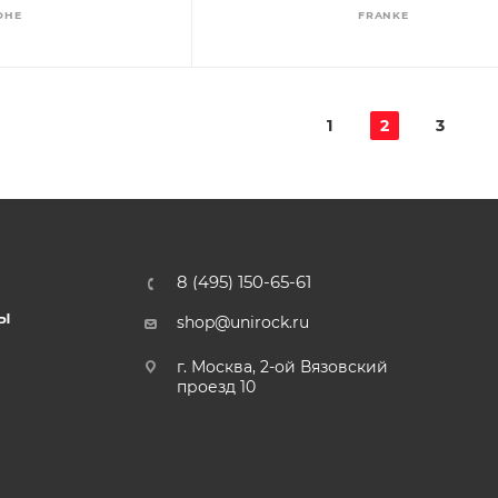
OHE
FRANKE
1
2
3
8 (495) 150-65-61
Ы
shop@unirock.ru
г. Москва, 2-ой Вязовский
проезд 10