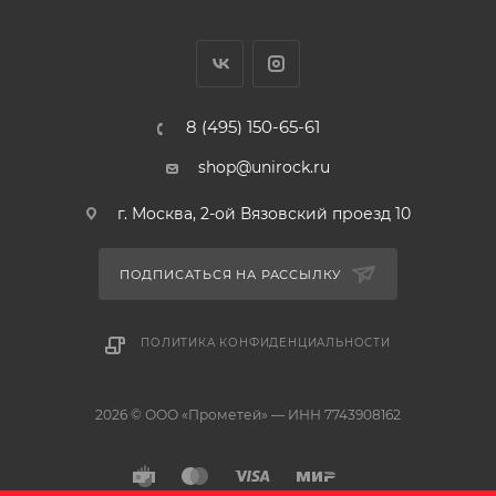
защитной накладке
Подготовленные точки крепления для сухого и
мокрого монтажа
Материал для уплотнения к стене в комплекте
Аквадиммер или запорный вентиль в сборе
8 (495) 150-65-61
Корпус из латуни с низким содержанием цинка
Встроенные обратные клапаны и грязеулавливающие
shop@unirock.ru
фильтры
Класс шума I по Din 4109
г. Москва, 2-ой Вязовский проезд 10
Grohe EcoJoy - технология совершенного потока при
уменьшенном расходе воды
ПОДПИСАТЬСЯ НА РАССЫЛКУ
ПОЛИТИКА КОНФИДЕНЦИАЛЬНОСТИ
2026 © ООО «Прометей» — ИНН 7743908162