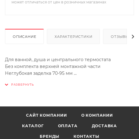
может отличаться от цен в розничных магазинах
ОПИСАНИЕ
ХАРАКТЕРИСТИКИ
ОТЗЫВЫ
Для ванной, душа и центрального термостата
Без комплекта верхней монтажной части
Неглубокая заделка 70-95 мм
Элементарная встройка, полностью смонтирован и
проверен на заводе
Grohe TurboStat встроенный термоэлемент
Большой расход воды 50 л/мин при использовании
всех выводов
2 вывода сверху по 1/2
САЙТ КОМПАНИИ
О КОМПАНИИ
Отвод снизу 1/2 - только для использования с запорным
КАТАЛОГ
ОПЛАТА
ДОСТАВКА
вентилем
Надежный монтаж благодаря прочному корпусу и
БРЕНДЫ
КОНТАКТЫ