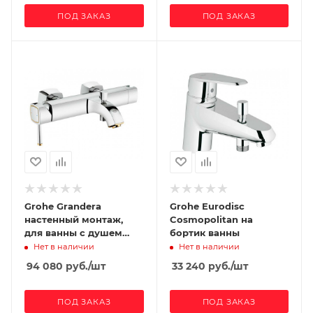
ПОД ЗАКАЗ
ПОД ЗАКАЗ
Grohe Grandera
Grohe Eurodisc
настенный монтаж,
Cosmopolitan на
для ванны с душем
бортик ванны
(золото)
Нет в наличии
Нет в наличии
94 080
руб.
/шт
33 240
руб.
/шт
ПОД ЗАКАЗ
ПОД ЗАКАЗ