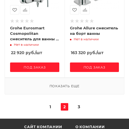
Grohe Eurosmart
Grohe Allure смеситель
Cosmopolitan
на борт ванны
смеситель для ванны с
Нет в наличии
душевым гарнитуром
Нет в наличии
22 920
руб.
/шт
163 320
руб.
/шт
ПОД ЗАКАЗ
ПОД ЗАКАЗ
ПОКАЗАТЬ ЕЩЕ
1
2
3
САЙТ КОМПАНИИ
О КОМПАНИИ