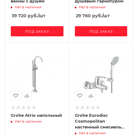
ванны с душем
душевым гарнитуром
Нет в наличии
Нет в наличии
39 720
руб.
/шт
29 760
руб.
/шт
ПОД ЗАКАЗ
ПОД ЗАКАЗ
Grohe Atrio напольный
Grohe Eurodisc
Cosmopolitan
Нет в наличии
настенный смесиель
для ванной с душевым
Нет в наличии