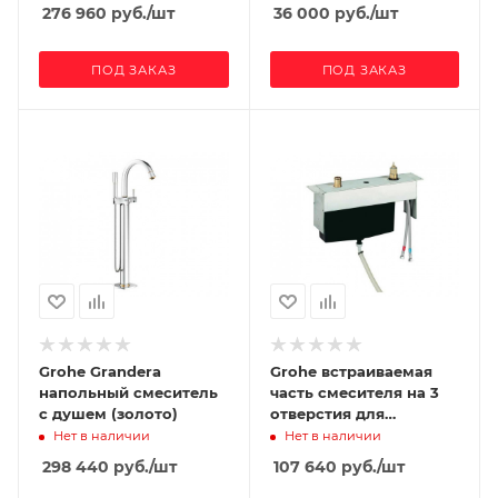
гарнитуром
276 960
руб.
/шт
36 000
руб.
/шт
ПОД ЗАКАЗ
ПОД ЗАКАЗ
Grohe Grandera
Grohe встраиваемая
напольный смеситель
часть смесителя на 3
с душем (золото)
отверстия для
монтажа на бортик
Нет в наличии
Нет в наличии
ванны, однорычажный
298 440
руб.
/шт
107 640
руб.
/шт