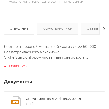
может отличаться от цен в розничных магазинах
ОПИСАНИЕ
ХАРАКТЕРИСТИКИ
ОТЗЫВЫ
Комплект верхней монтажной части для 35 501 000
Без встраиваемого механизма
Grohe StarLight хромированная поверхность
Автоматический переключатель: ванна/душ
Уплотнитель розетки и рычага
Металлическая розетка
Скрытое винтовое крепление
Документы
Схема смесителя Veris (19344000)
6,1 кб