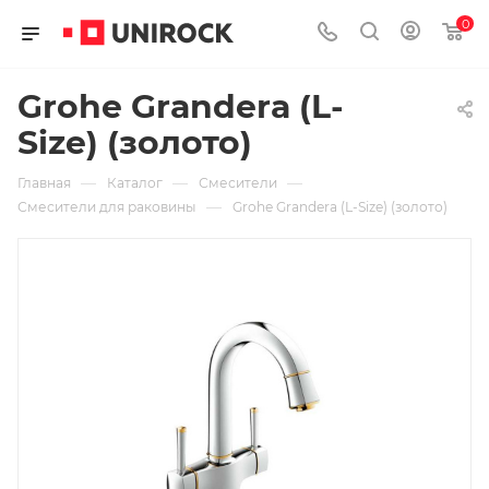
0
Grohe Grandera (L-
Size) (золото)
—
—
—
Главная
Каталог
Смесители
—
Смесители для раковины
Grohe Grandera (L-Size) (золото)