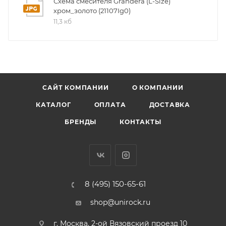
Схема смесителя Grandera (L-Size)
Подводка 3/8"
хром_золото (21107Ig0)
С функцией экономии расхода
11,3 кб
Расход воды: 5.7 л/мин
Донный клапан с переливом
оснащение: аэратор / гибкая подводка / крепления
САЙТ КОМПАНИИ
О КОМПАНИИ
КАТАЛОГ
ОПЛАТА
ДОСТАВКА
БРЕНДЫ
КОНТАКТЫ
8 (495) 150-65-61
shop@unirock.ru
г. Москва, 2-ой Вязовский проезд 10