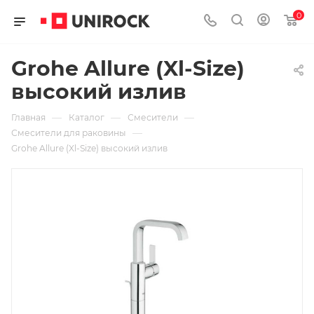
0
Grohe Allure (Xl-Size)
высокий излив
—
—
—
Главная
Каталог
Смесители
—
Смесители для раковины
Grohe Allure (Xl-Size) высокий излив