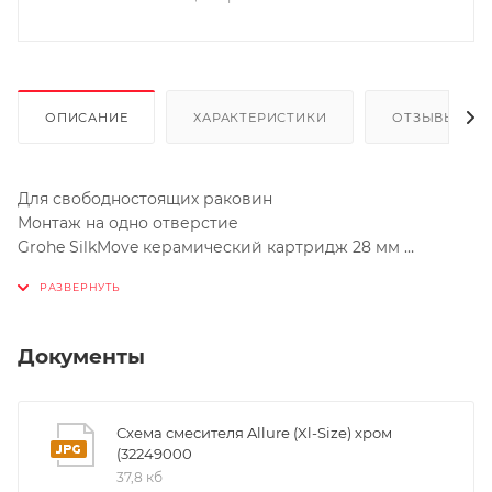
ОПИСАНИЕ
ХАРАКТЕРИСТИКИ
ОТЗЫВЫ
Для свободностоящих раковин
Монтаж на одно отверстие
Grohe SilkMove керамический картридж 28 мм
Grohe StarLight хромированная поверхность
U-излив
Сливной гарнитур 1 1/4
Гибкая подводка
Документы
Система быстрого монтажа
Ограничитель расхода воды 6 л/мин.
Аэратор
Схема смесителя Allure (Xl-Size) хром
Grohe EcoJoy - технология совершенного потока при
(32249000
уменьшенном расходе воды
37,8 кб