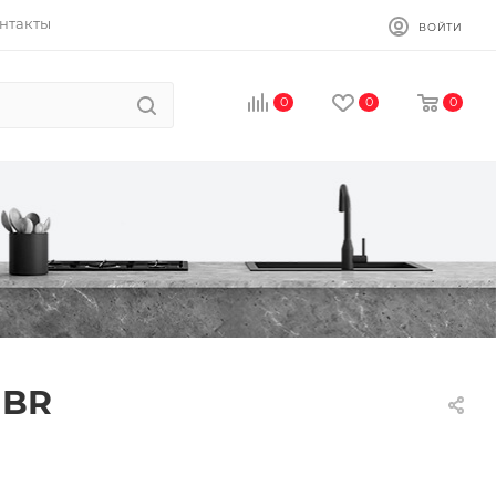
нтакты
ВОЙТИ
0
0
0
-BR