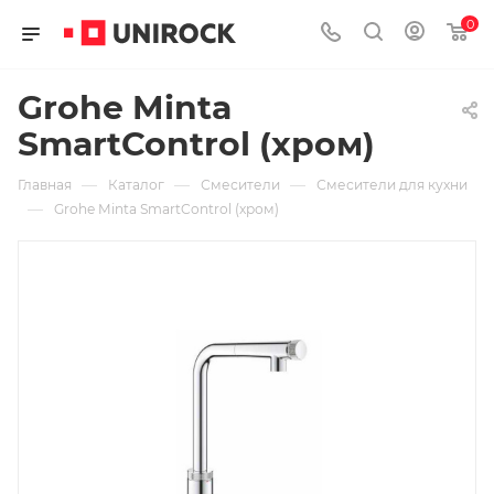
0
Grohe Minta
SmartControl (хром)
—
—
—
Главная
Каталог
Смесители
Смесители для кухни
—
Grohe Minta SmartControl (хром)