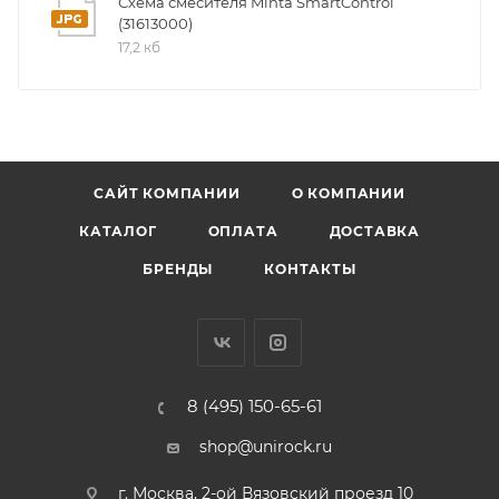
Схема смесителя Minta SmartControl
корпусе смесителя
(31613000)
17,2 кб
поворотный трубкообразный излив
радиус поворота 360°
с защитой от обратного потока
гибкая подводка
Grohe QuickFix быстрая монтажная система
САЙТ КОМПАНИИ
О КОМПАНИИ
КАТАЛОГ
ОПЛАТА
ДОСТАВКА
БРЕНДЫ
КОНТАКТЫ
8 (495) 150-65-61
shop@unirock.ru
г. Москва, 2-ой Вязовский проезд 10