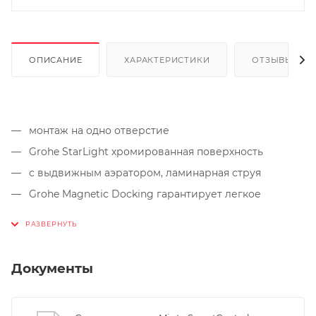
ОПИСАНИЕ
ХАРАКТЕРИСТИКИ
ОТЗЫВЫ
монтаж на одно отверстие
Grohe StarLight хромированная поверхность
с выдвижным аэратором, ламинарная струя
Grohe Magnetic Docking гарантирует легкое
вытяжение и возврат головки аэратора в исходное
положение
SmartControl нажать для вкл/выкл, повернуть для
увеличения напора воды от режима EcoJoy до
Документы
максимального напора воды
регулировка температуры воды с помощью
смешивающего устройства, расположенного на