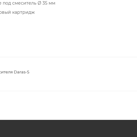
е под смеситель Ø 35 мм
овый картридж
 гибкими шлангами длиной 350 мм с гайкой 1/2“
излива с нейлоновой оплеткой
, предотвращающий возврат воды
ителя Daras-S