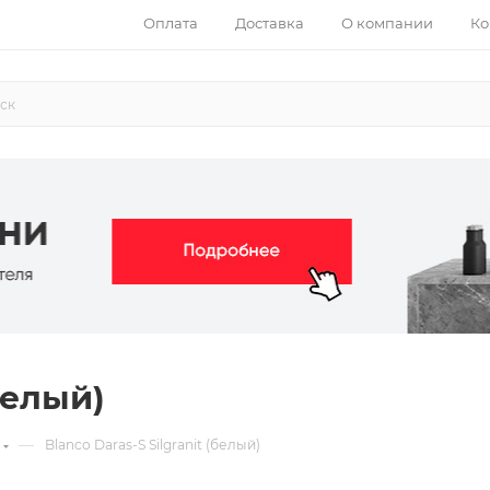
Оплата
Доставка
О компании
Ко
белый)
—
Blanco Daras-S Silgranit (белый)