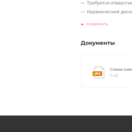
Требуется отверсти
Керамический диск
Легкое подключение
Шланг выдвижного 
Возвратный клапан
Документы
Схема смес
11 кб