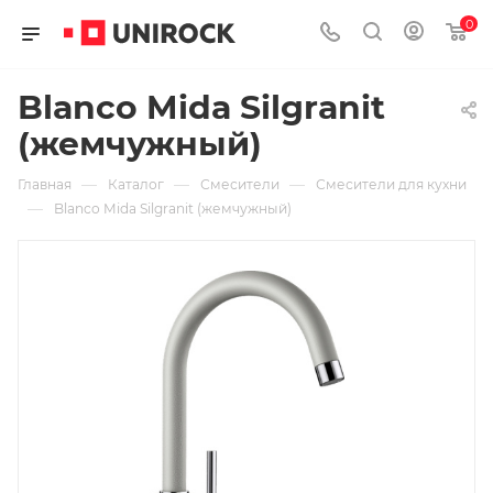
0
Blanco Mida Silgranit
(жемчужный)
—
—
—
Главная
Каталог
Смесители
Смесители для кухни
—
Blanco Mida Silgranit (жемчужный)