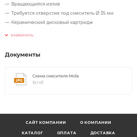
Вращающийся излив
Требуется отверстие под смеситель Ø 35 мм
Керамический дисковый картридж
Легкое подключение гибкими шлангами длиной 350
мм с гайкой 1/2“
Документы
Схема смесителя Mida
16,1 кб
САЙТ КОМПАНИИ
О КОМПАНИИ
КАТАЛОГ
ОПЛАТА
ДОСТАВКА