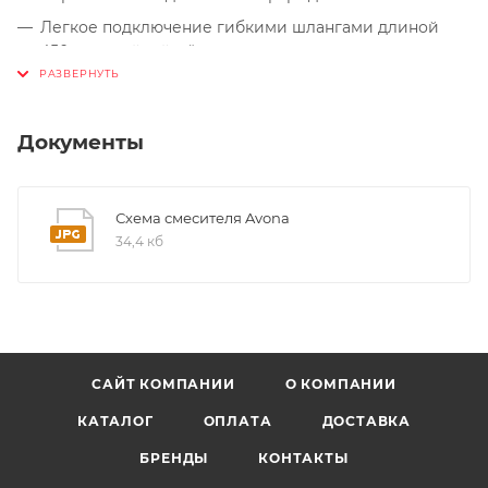
Легкое подключение гибкими шлангами длиной
450 мм с гайкой ⅜“
Стабилизирующая пластина для увеличения
устойчивости смесителя
Документы
Схема смесителя Avona
34,4 кб
САЙТ КОМПАНИИ
О КОМПАНИИ
КАТАЛОГ
ОПЛАТА
ДОСТАВКА
БРЕНДЫ
КОНТАКТЫ