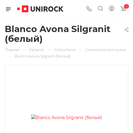
0
Blanco Avona Silgranit
(белый)
—
—
—
Главная
Каталог
Смесители
Смесители для кухни
—
Blanco Avona Silgranit (белый)