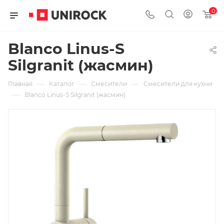
0
Blanco Linus-S
Silgranit (жасмин)
—
—
—
Главная
Каталог
Смесители
Смесители для кухни
—
Blanco Linus-S Silgranit (жасмин)