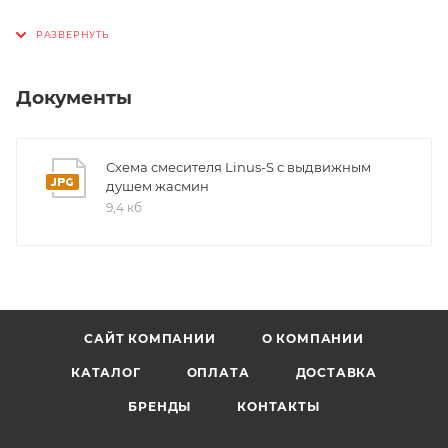
Керамический дисковый картридж
Легкое подключение гибкими шлангами длиной
450 мм с гайкой ⅜“
Документы
Стабилизирующая пластина для увеличения
устойчивости смесителя
Два возвратных клапана, предотвращающих возврат
Схема смесителя Linus-S с выдвижным
воды
душем жасмин
Сертификат DVGW
9,4 кб
САЙТ КОМПАНИИ
О КОМПАНИИ
КАТАЛОГ
ОПЛАТА
ДОСТАВКА
БРЕНДЫ
КОНТАКТЫ