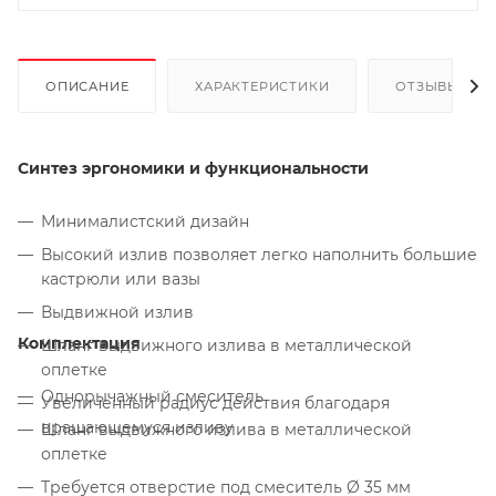
ОПИСАНИЕ
ХАРАКТЕРИСТИКИ
ОТЗЫВЫ
Синтез эргономики и функциональности
Минималистский дизайн
Высокий излив позволяет легко наполнить большие
кастрюли или вазы
Выдвижной излив
Комплектация
Шланг выдвижного излива в металлической
оплетке
Однорычажный смеситель
Увеличенный радиус действия благодаря
вращающемуся изливу
Шланг выдвижного излива в металлической
оплетке
Требуется отверстие под смеситель Ø 35 мм