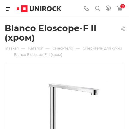
0
Blanco Eloscope-F II
(хром)
—
—
—
Главная
Каталог
Смесители
Смесители для кухни
—
Blanco Eloscope-F II (хром)