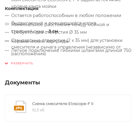
уровня канта мойки
Комплектация
Остается работоспособным в любом положении
Выдвигаемый и вращающийся излив
Минимальное расстояние между мойкой и
створкой окна –
3 см
Требуется два отверстия Ø 35 мм
Стандартные отверстия (2 x 35 мм) для установки
Керамический картридж
смесителя и рычага управления (независимо от
Легкое подключение гибкими шлангами длиной 750
расположения)
мм с гайкой ⅜“
Прекрасно комбинируются с мойками из
Сертификат DVGW
нержавеющей стали с зеркальной полировкой
Документы
Схема смесителя Eloscope-F II
10,3 кб