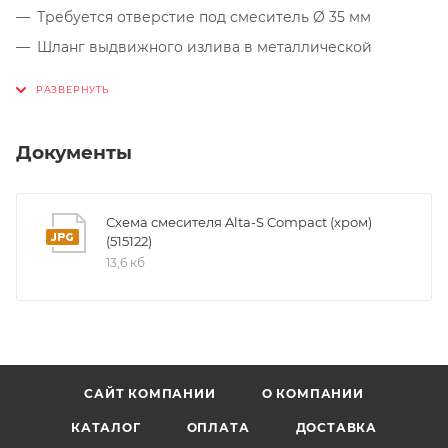
Требуется отверстие под смеситель Ø 35 мм
Шланг выдвижного излива в металлической
оплетке
Керамический дисковый картридж
Легкое подключение гибкими шлангами длиной
Документы
450 мм с гайкой ⅜“
Запатентованный рассекатель, уменьшающий
отложения налета от воды
Схема смесителя Alta-S Compact (хром)
Стабилизирующая пластина для большей
(515122)
устойчивости смесителя
13,6 кб
Сертификат DVGW
САЙТ КОМПАНИИ
О КОМПАНИИ
КАТАЛОГ
ОПЛАТА
ДОСТАВКА