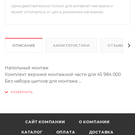
Цена действительна только для интернет-магазина и
может отличаться от цен в розничных магазинах
ОПИСАНИЕ
ХАРАКТЕРИСТИКИ
ОТЗЫВЫ
Напольный монтаж
Комплект верхней монтажной части для 45 984 000
Без набора щитков для монтажа
Вынос 300 мм
Излив с аэратором
Общая высота 910 мм
Grohe StarLight хромированная поверхность
Рекомендованное минимальное давление 1.0 бар
САЙТ КОМПАНИИ
О КОМПАНИИ
КАТАЛОГ
ОПЛАТА
ДОСТАВКА