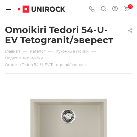
0
Omoikiri Tedori 54-U-
EV Tetogranit/эверест
—
—
—
Главная
Каталог
Кухонные мойки
—
Поджимные мойки
Omoikiri Tedori 54-U-EV Tetogranit/эверест