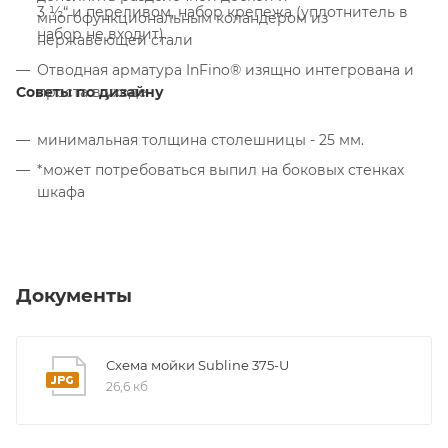
3 ½“ и переливом, набор крепежа (уплотнитель в
многофункциональным коландером из
набор не входит).
нержавеющей стали
Отводная арматура InFino® изящно интегрована и
Советы по дизайну
проста в уходе
минимальная толщина столешницы - 25 мм.
*может потребоваться выпил на боковых стенках
шкафа
Документы
Схема мойки Subline 375-U
26,6 кб