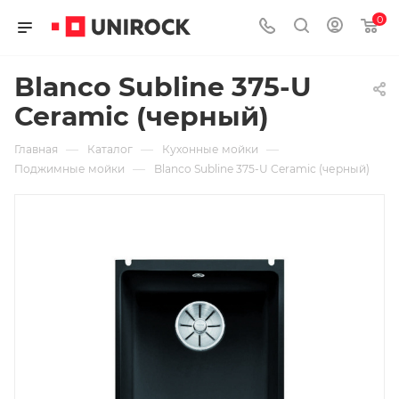
0
Blanco Subline 375-U
Ceramic (черный)
—
—
—
Главная
Каталог
Кухонные мойки
—
Поджимные мойки
Blanco Subline 375-U Ceramic (черный)