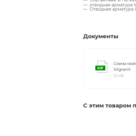
Элегантный и гигие
отводная арматура I
Отводная арматура I
Документы
Схема мойк
Silgranit
11,1 кб
С этим товаром 