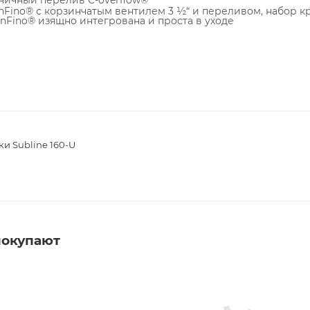
ничный перелив C-overflow®
nFino® с корзинчатым вентилем 3 ½“ и переливом, набор кр
nFino® изящно интегрована и проста в уходе
и Subline 160-U
покупают