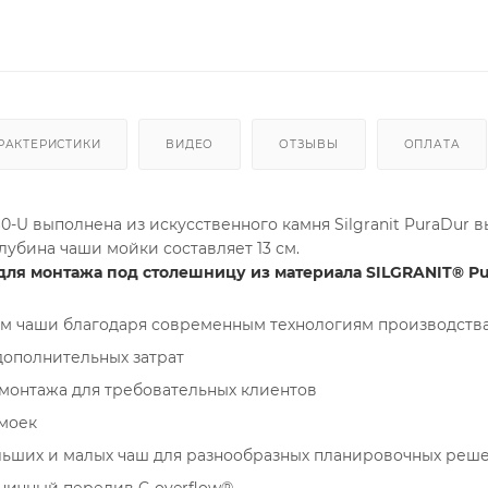
РАКТЕРИСТИКИ
ВИДЕО
ОТЗЫВЫ
ОПЛАТА
60-U выполнена из искусственного камня Silgranit PuraDur 
лубина чаши мойки составляет 13 см.
ля монтажа под столешницу из материала SILGRANIT® P
м чаши благодаря современным технологиям производства
дополнительных затрат
монтажа для требовательных клиентов
моек
ьших и малых чаш для разнообразных планировочных реш