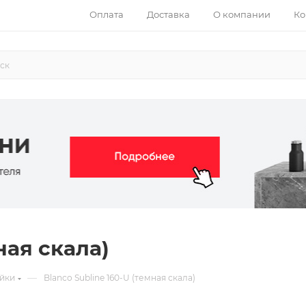
Оплата
Доставка
О компании
Ко
ная скала)
—
йки
Blanco Subline 160-U (темная скала)