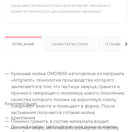
Цена действительна только для интернет-магазина и
может отличаться от цен в розничных магазинах
ОПИСАНИЕ
ХАРАКТЕРИСТИКИ
ОТЗЫВЫ
Кухонная мойка OMOIKIRI изготовлена из матриала
«Artgranit», технология производства которого
заключается в том, что частицы кварца, гранита и
прочного связующего полимера нового поколения,
свойства которого похожи на акриловую смолу,
Комплектация
соединяют вместе и помещают в форму. После
застывания получается готовая мойка;
Крепления
Помимо гранита, в состав материала входит
Донный клапан (автоматический донный клапан
молотый кварц мельчайших размеров, которому