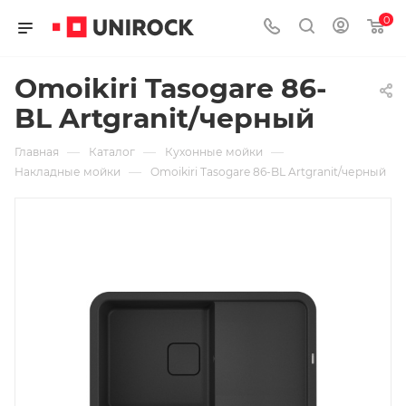
0
Omoikiri Tasogare 86-
BL Artgranit/черный
—
—
—
Главная
Каталог
Кухонные мойки
—
Накладные мойки
Omoikiri Tasogare 86-BL Artgranit/черный