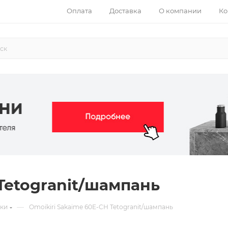
Оплата
Доставка
О компании
Ко
 Tetogranit/шампань
—
ки
Omoikiri Sakaime 60E-CH Tetogranit/шампань