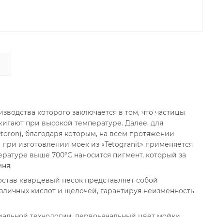
изводства которого заключается в том, что частицы
игают при высокой температуре. Далее, для
toron), благодаря которым, на всём протяжении
 при изготовлении моек из «Tetogranit» применяется
ературе выше 700°С наносится пигмент, который за
ня;
остав кварцевый песок представляет собой
азличных кислот и щелочей, гарантируя неизменность
иальной технологии, первоначальный цвет мойки