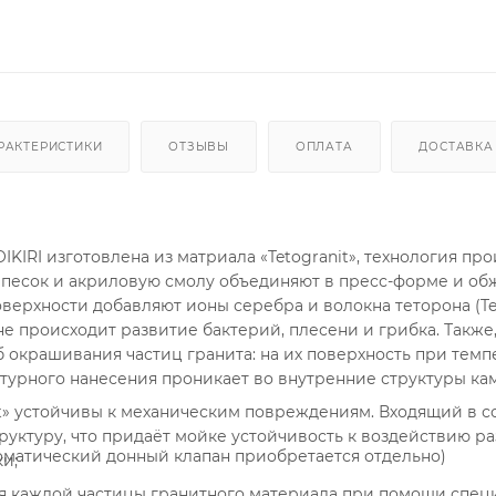
РАКТЕРИСТИКИ
ОТЗЫВЫ
ОПЛАТА
ДОСТАВКА
KIRI изготовлена из матриала «Tetogranit», технология про
 песок и акриловую смолу объединяют в пресс-форме и обж
верхности добавляют ионы серебра и волокна теторона (Te
е происходит развитие бактерий, плесени и грибка. Также,
 окрашивания частиц гранита: на их поверхность при темп
турного нанесения проникает во внутренние структуры кам
it» устойчивы к механическим повреждениям. Входящий в с
руктуру, что придаёт мойке устойчивость к воздействию р
оматический донный клапан приобретается отдельно)
и;
я каждой частицы гранитного материала при помощи спец