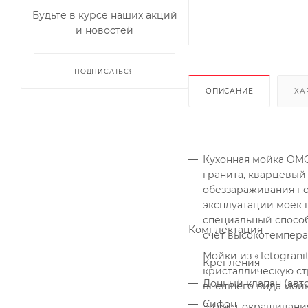
Будьте в курсе наших акций
и новостей
ПОДПИСАТЬСЯ
ОПИСАНИЕ
ХА
Кухонная мойка OMOI
гранита, кварцевый
обеззараживания по
эксплуатации моек н
специальный способ
Комплектация
счет высокотемпера
Мойки из «Tetogran
Крепления
кристаллическую ст
Донный клапан (авт
внешнего вида мойк
Сифон
За счет окрашивани