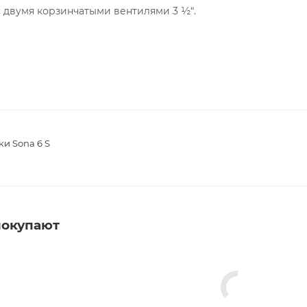
с двумя корзинчатыми вентилями 3 ½“.
и Sona 6 S
покупают