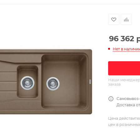
96 362
р
Нет в наличи
Наши менеджеры
заказа
Самовывоз 
Доставка от
Цена действите
цен в розничны