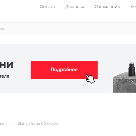
Оплата
Доставка
О компании
Ко
—
ки
Blanco Sona 6 S (кофе)