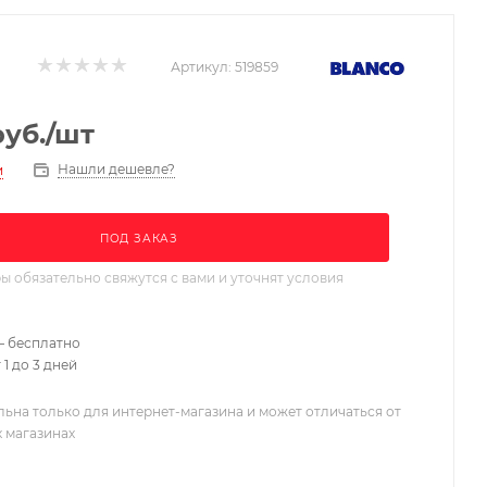
Артикул:
519859
уб.
/шт
Нашли дешевле?
и
ПОД ЗАКАЗ
 обязательно свяжутся с вами и уточнят условия
– бесплатно
 1 до 3 дней
льна только для интернет-магазина и может отличаться от
х магазинах