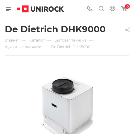
0
De Dietrich DHK9000
—
—
—
Главная
Каталог
Бытовая техника
—
Кухонные вытяжки
De Dietrich DHK9000