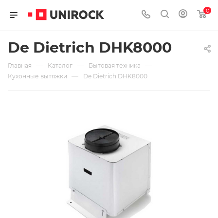
0
De Dietrich DHK8000
—
—
—
Главная
Каталог
Бытовая техника
—
Кухонные вытяжки
De Dietrich DHK8000