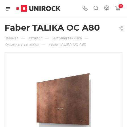
0
Faber TALIKA OC A80
—
—
—
Главная
Каталог
Бытовая техника
—
Кухонные вытяжки
Faber TALIKA OC A80