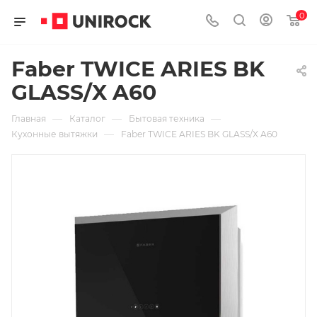
0
Faber TWICE ARIES BK
GLASS/X A60
—
—
—
Главная
Каталог
Бытовая техника
—
Кухонные вытяжки
Faber TWICE ARIES BK GLASS/X A60