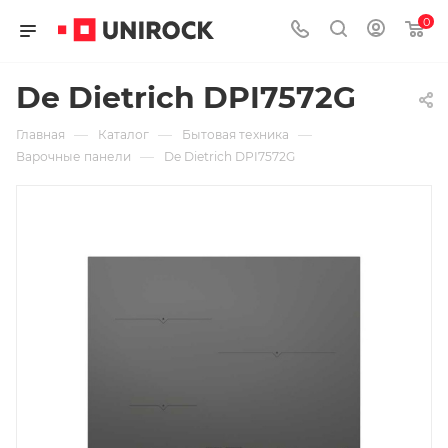
0
De Dietrich DPI7572G
—
—
—
Главная
Каталог
Бытовая техника
—
Варочные панели
De Dietrich DPI7572G