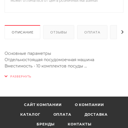
может отличаться от цен в розничных магазинах
ОПИСАНИЕ
ОТЗЫВЫ
ОПЛАТА
ДОСТ
Основные параметры
Отдельностоящая посудомоечная машина
Вместимость - 10 комплектов посуды
Количество программ - 8
Расход воды 8 л
Максимальная потребляемая мощность -2000 Вт
Уровень шума 44 дБ
Тип сушки – Конденсационная
Размеры (Шхгхв), См 44.8X61X84.5
САЙТ КОМПАНИИ
О КОМПАНИИ
КАТАЛОГ
ОПЛАТА
ДОСТАВКА
Дополнительные функции
Функция Power Wash
БРЕНДЫ
КОНТАКТЫ