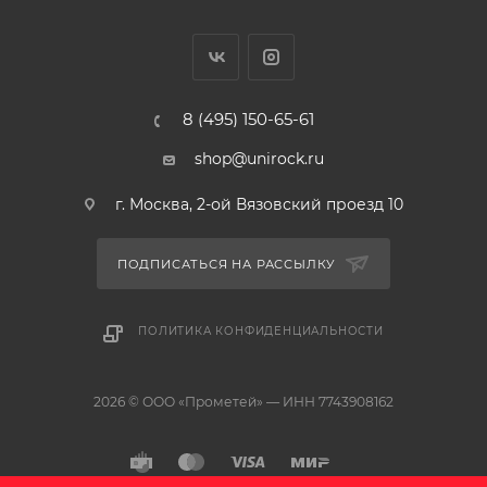
Функция Express Wash
Система Extra Drying
Отсрочка старта 1-24 часа
Слайдерный дозатор
8 (495) 150-65-61
Программы мойки
Количество программ 8
shop@unirock.ru
Auto 55-65 С
Интенсивная 60 С
г. Москва, 2-ой Вязовский проезд 10
Обычная 55 С
Быстрая 30 минут, 45 С
Eco, 45 С
ПОДПИСАТЬСЯ НА РАССЫЛКУ
90 минут, 65 С
Стекло, 40 С
ПОЛИТИКА КОНФИДЕНЦИАЛЬНОСТИ
Ополаскивание
2026 © ООО «Прометей» — ИНН 7743908162