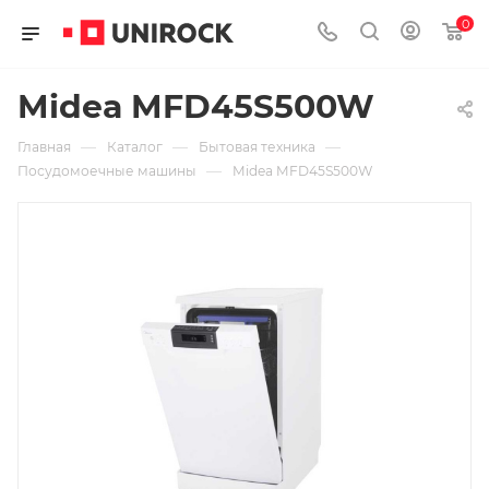
0
Midea MFD45S500W
—
—
—
Главная
Каталог
Бытовая техника
—
Посудомоечные машины
Midea MFD45S500W