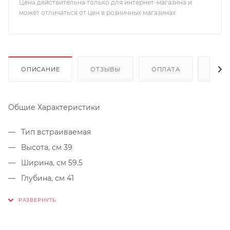
Цена действительна только для интернет-магазина и
может отличаться от цен в розничных магазинах
ОПИСАНИЕ
ОТЗЫВЫ
ОПЛАТА
ДОСТ
Общие Характеристики
Тип встраиваемая
Высота, см 39
Ширина, cм 59.5
Глубина, см 41
Объем, л 25
Габариты ниши для встраивания (В х Ш х Г), см 38 х
60 х 45