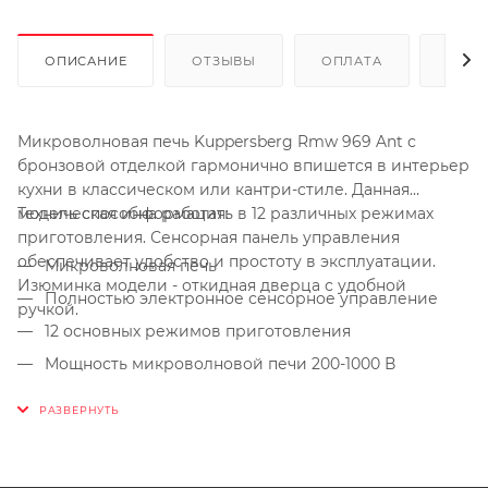
ОПИСАНИЕ
ОТЗЫВЫ
ОПЛАТА
ДОСТ
Микроволновая печь Kuppersberg Rmw 969 Ant с
бронзовой отделкой гармонично впишется в интерьер
кухни в классическом или кантри-стиле. Данная
модель способна работать в 12 различных режимах
Техническая информация:
приготовления. Сенсорная панель управления
обеспечивает удобство и простоту в эксплуатации.
Микроволновая печь
Изюминка модели - откидная дверца с удобной
Полностью электронное сенсорное управление
ручкой.
12 основных режимов приготовления
Мощность микроволновой печи 200-1000 В
Функция памяти для 3-Х режимов
6 уровней мощности
Функция гриль