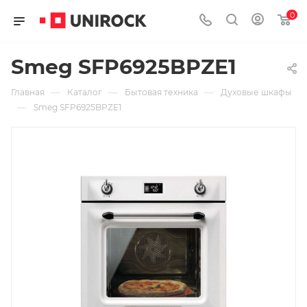
0
Smeg SFP6925BPZE1
—
—
—
Главная
Каталог
Бытовая техника
Духовые шкафы
—
Smeg SFP6925BPZE1