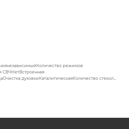
ючениянезависимыйКоличество режимов
я СВЧНетВстроенная
Очистка духовкиКаталитическаяКоличество стекол
й воздух, Конвекционный нагрев, Нижний нагрев,