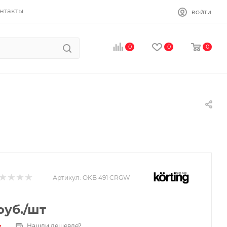
нтакты
ВОЙТИ
0
0
0
Артикул:
OKB 491 CRGW
руб.
/шт
Нашли дешевле?
и