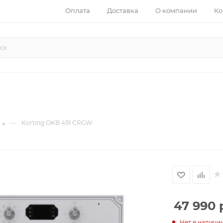
Оплата
Доставка
О компании
Ко
—
ы
Korting OKB 491 CRGW
47 990
Нет в наличи