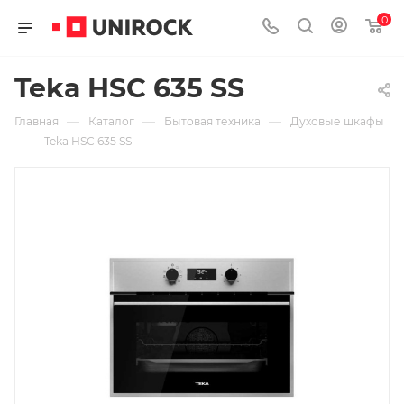
0
Teka HSC 635 SS
—
—
—
Главная
Каталог
Бытовая техника
Духовые шкафы
—
Teka HSC 635 SS