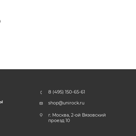
а
8 (495) 150-65-61
Ы
shop@unirock.ru
г. Москва, 2-ой Вязовский
проезд 10