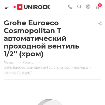
0
Grohe Euroeco
Cosmopolitan T
автоматический
проходной вентиль
1/2'' (хром)
—
—
Главная
Каталог
Grohe Euroeco Cosmopolitan T автоматический проходной
вентиль 1/2'' (хром)