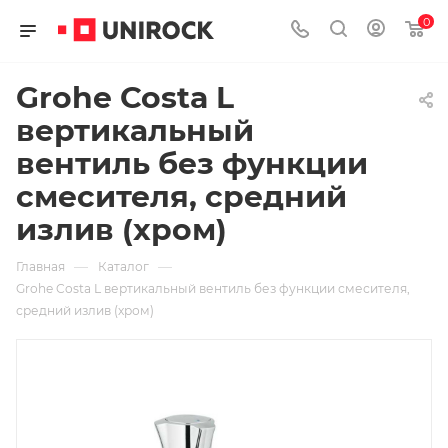
0
Grohe Costa L
вертикальный
вентиль без функции
смесителя, средний
излив (хром)
—
—
Главная
Каталог
Grohe Costa L вертикальный вентиль без функции смесителя,
средний излив (хром)