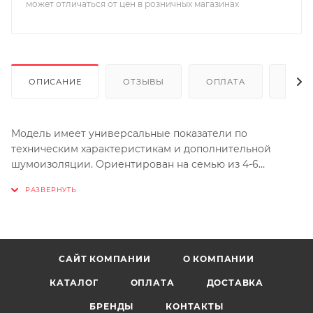
может отличаться от цен в розничных магазинах
ОПИСАНИЕ
ОТЗЫВЫ
ОПЛАТА
ДОСТ
Модель имеет универсальные показатели по
техническим характеристикам и дополнительной
шумоизоляции. Ориентирован на семью из 4-6
человек. Справится с большим объемом отходов.
Сочетание экономного двигателя и дробильного
механизма. Идеальный выбор для городской
квартиры.
:
Мощность (л.с.) – 1/2
Напряжение – 220-240V
САЙТ КОМПАНИИ
О КОМПАНИИ
Скорость вращения диска - 2700 об/мин
КАТАЛОГ
ОПЛАТА
ДОСТАВКА
Потребляемая мощность (макс.) - 490 Вт./час
Тип мотора – магнитно-индукционный
БРЕНДЫ
КОНТАКТЫ