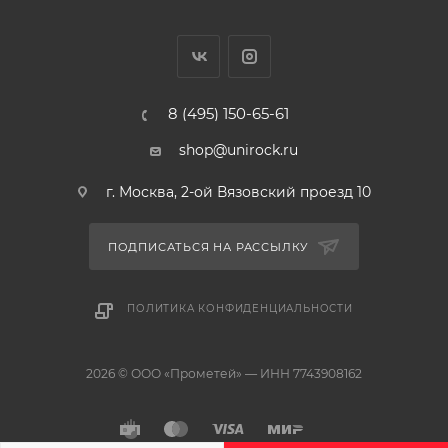
Защита от перегрузок - автоматическая
Способ переработки - проточный
Дробильные кулачки/диск – литые/нержавеющая сталь
Камера сливная/дробления – высокопрочный вязкий
композит
8 (495) 150-65-61
Корпус – высокопрочный поликарбонат 940
Сливной отвод – термостойкий полимер
shop@unirock.ru
Защитный экран (брызгозаградитель) – есть
Сливная крышка - хром
г. Москва, 2-ой Вязовский проезд 10
Звукоизоляция – полная
Крышка толкатель - Мr. Scrappy
ПОДПИСАТЬСЯ НА РАССЫЛКУ
Кнопка пневматического включения - есть
Вес - 4.7 кг
Размеры: A/B/C/D/E/мм: 345/167/200/172/70
ПОЛИТИКА КОНФИДЕНЦИАЛЬНОСТИ
2026 © ООО «Прометей» — ИНН 7743908162