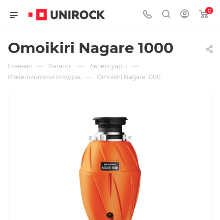
0
Omoikiri Nagare 1000
—
—
—
Главная
Каталог
Аксессуары
—
Измельчители отходов
Omoikiri Nagare 1000