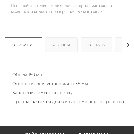
Цена действительна только для интернет-магазина и
может отличаться от цен в розничных магазинах
ОПИСАНИЕ
ОТЗЫВЫ
ОПЛАТА
ДОСТ
Объем 150 мл
Отверстие для установки: d 35 мм
Заолнение емкости сверху
Предназначается для жидкого моющего средства