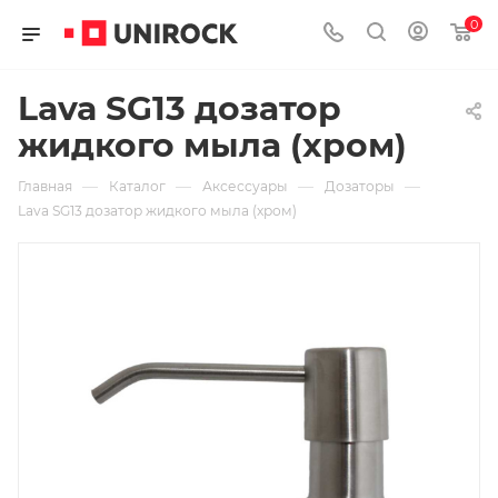
0
Lava SG13 дозатор
жидкого мыла (хром)
—
—
—
—
Главная
Каталог
Аксессуары
Дозаторы
Lava SG13 дозатор жидкого мыла (хром)