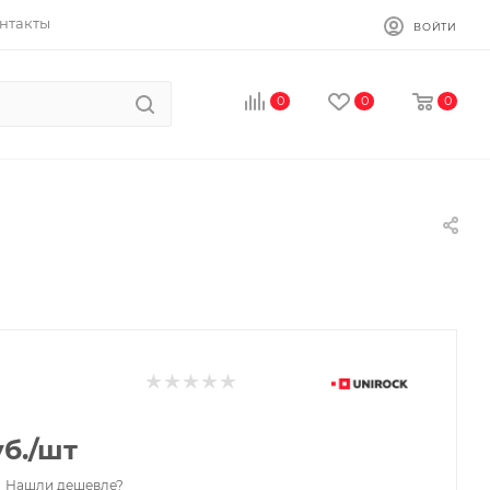
нтакты
ВОЙТИ
0
0
0
б.
/шт
Нашли дешевле?