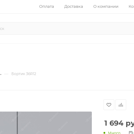
Оплата
Доставка
О компании
Ко
—
Бортик 36R12
1 694
ру
Много