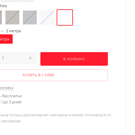
hite
—
2 метра
метра
В КОРЗИНУ
КУПИТЬ В 1 КЛИК
доставку
– бесплатно
 1 до 3 дней
льна только для интернет-магазина и может отличаться от
х магазинах