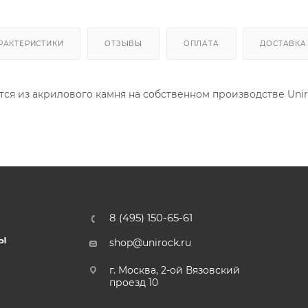
РАКТЕРИСТИКИ
ОТЗЫВЫ
ОПЛАТА
ДОСТАВКА
ся из акрилового камня на собственном производстве Uni
8 (495) 150-65-61
Ы
shop@unirock.ru
г. Москва, 2-ой Вязовский
проезд 10